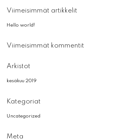
a
Viimeisimmät artikkelit
r
c
Hello world!
h
f
Viimeisimmät kommentit
o
r
:
Arkistot
kesäkuu 2019
Kategoriat
Uncategorized
Meta