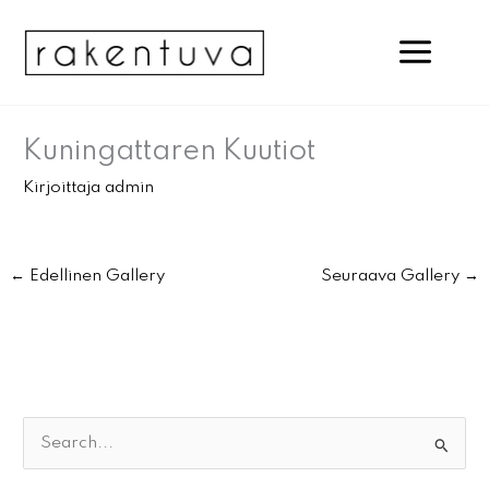
Siirry
sisältöön
Kuningattaren Kuutiot
Kirjoittaja
admin
←
Edellinen Gallery
Seuraava Gallery
→
S
e