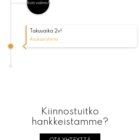
Koti valmis!
Takuuaika 2v!
Asukasryhmä
Kiinnostuitko
hankkeistamme?