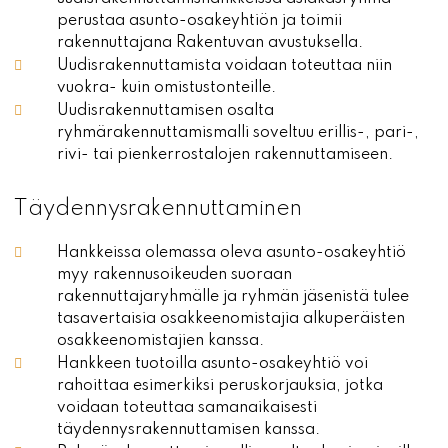
perustaa asunto-osakeyhtiön ja toimii
rakennuttajana Rakentuvan avustuksella.
Uudisrakennuttamista voidaan toteuttaa niin
vuokra- kuin omistustonteille.
Uudisrakennuttamisen osalta
ryhmärakennuttamismalli soveltuu erillis-, pari-,
rivi- tai pienkerrostalojen rakennuttamiseen.
Täydennysrakennuttaminen
Hankkeissa olemassa oleva asunto-osakeyhtiö
myy rakennusoikeuden suoraan
rakennuttajaryhmälle ja ryhmän jäsenistä tulee
tasavertaisia osakkeenomistajia alkuperäisten
osakkeenomistajien kanssa.
Hankkeen tuotoilla asunto-osakeyhtiö voi
rahoittaa esimerkiksi peruskorjauksia, jotka
voidaan toteuttaa samanaikaisesti
täydennysrakennuttamisen kanssa.