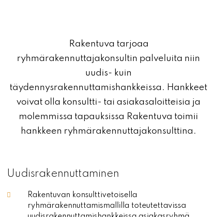
Rakentuva tarjoaa
ryhmärakennuttajakonsultin palveluita niin
uudis- kuin
täydennysrakennuttamishankkeissa. Hankkeet
voivat olla konsultti- tai asiakasaloitteisia ja
molemmissa tapauksissa Rakentuva toimii
hankkeen ryhmärakennuttajakonsulttina.
Uudisrakennuttaminen
Rakentuvan konsulttivetoisella
ryhmärakennuttamismallilla toteutettavissa
uudisrakennuttamishankkeissa asiakasryhmä