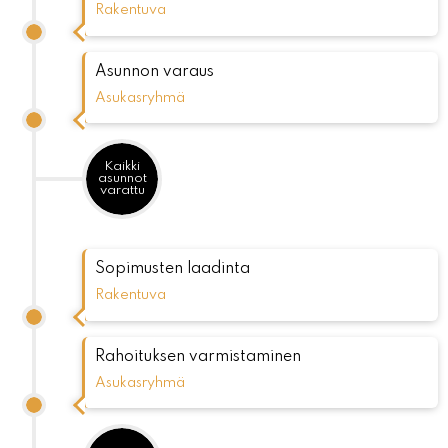
Rakentuva
Asunnon varaus
Asukasryhmä
Kaikki
asunnot
varattu
Sopimusten laadinta
Rakentuva
Rahoituksen varmistaminen
Asukasryhmä