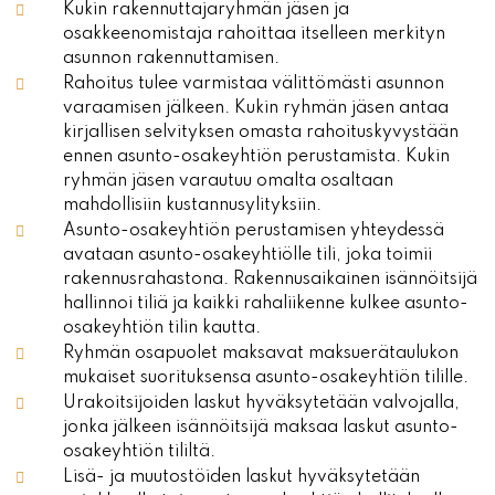
Kukin rakennuttajaryhmän jäsen ja
osakkeenomistaja rahoittaa itselleen merkityn
asunnon rakennuttamisen.
Rahoitus tulee varmistaa välittömästi asunnon
varaamisen jälkeen. Kukin ryhmän jäsen antaa
kirjallisen selvityksen omasta rahoituskyvystään
ennen asunto-osakeyhtiön perustamista. Kukin
ryhmän jäsen varautuu omalta osaltaan
mahdollisiin kustannusylityksiin.
Asunto-osakeyhtiön perustamisen yhteydessä
avataan asunto-osakeyhtiölle tili, joka toimii
rakennusrahastona. Rakennusaikainen isännöitsijä
hallinnoi tiliä ja kaikki rahaliikenne kulkee asunto-
osakeyhtiön tilin kautta.
Ryhmän osapuolet maksavat maksuerätaulukon
mukaiset suorituksensa asunto-osakeyhtiön tilille.
Urakoitsijoiden laskut hyväksytetään valvojalla,
jonka jälkeen isännöitsijä maksaa laskut asunto-
osakeyhtiön tililtä.
Lisä- ja muutostöiden laskut hyväksytetään