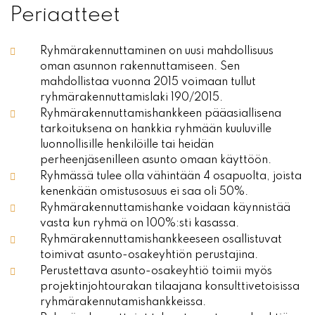
Periaatteet
Ryhmärakennuttaminen on uusi mahdollisuus
oman asunnon rakennuttamiseen. Sen
mahdollistaa vuonna 2015 voimaan tullut
ryhmärakennuttamislaki 190/2015.
Ryhmärakennuttamishankkeen pääasiallisena
tarkoituksena on hankkia ryhmään kuuluville
luonnollisille henkilöille tai heidän
perheenjäsenilleen asunto omaan käyttöön.
Ryhmässä tulee olla vähintään 4 osapuolta, joista
kenenkään omistusosuus ei saa oli 50%.
Ryhmärakennuttamishanke voidaan käynnistää
vasta kun ryhmä on 100%:sti kasassa.
Ryhmärakennuttamishankkeeseen osallistuvat
toimivat asunto-osakeyhtiön perustajina.
Perustettava asunto-osakeyhtiö toimii myös
projektinjohtourakan tilaajana konsulttivetoisissa
ryhmärakennutamishankkeissa.