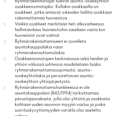
Ryhmärakennuttajat tulevat asunto-osakeyhtiön
osakkeenomistajiksi. Kullakin osakkaalla on
osakkeet, jotka antavat oikeuden hallita osakkaan
rakennuttamaa huoneistoa.
Vaikka osakkeet merkitään heti alkuvaiheessa,
hallintaoikeus huoneistoihin saadaan vasta kun
huoneistot ovat valmiit.
Ryhmärakennuttamiseen ei sovelleta
asuntokauppalakia vaan
ryhmärakennuttamislakia.
Osakkeenomistajien keskinäisissä sekä heidän ja
yhtiön välisissä suhteissa noudatetaan lisäksi
ryhmärakennuttamissopimusta, asunto-
osakeyhtiölakia ja perustettavan asunto-
osakeyhtiön yhtiöjärjestystä.
Ryhmärakennuttamishankkeessa ei ole
asuntokauppalain (843/1994) tarkoittamaa
perustajaosakasta, jolla olisi yhtiötä ja osakkaita
kohtaan uuden asunnon myyjän vastuu ja jonka
suorituskyvyttömyyden varatla olisi asetettu