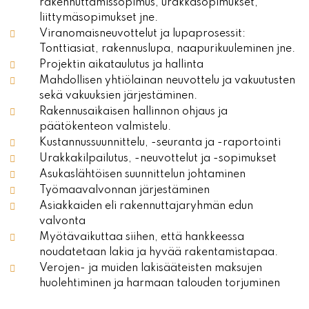
rakennuttamissopimus, urakkasopimukset,
liittymäsopimukset jne.
Viranomaisneuvottelut ja lupaprosessit:
Tonttiasiat, rakennuslupa, naapurikuuleminen jne.
Projektin aikataulutus ja hallinta
Mahdollisen yhtiölainan neuvottelu ja vakuutusten
sekä vakuuksien järjestäminen.
Rakennusaikaisen hallinnon ohjaus ja
päätökenteon valmistelu.
Kustannussuunnittelu, -seuranta ja -raportointi
Urakkakilpailutus, -neuvottelut ja -sopimukset
Asukaslähtöisen suunnittelun johtaminen
Työmaavalvonnan järjestäminen
Asiakkaiden eli rakennuttajaryhmän edun
valvonta
Myötävaikuttaa siihen, että hankkeessa
noudatetaan lakia ja hyvää rakentamistapaa.
Verojen- ja muiden lakisääteisten maksujen
huolehtiminen ja harmaan talouden torjuminen