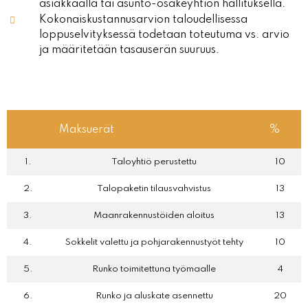
asiakkaalla tai asunto-osakeyhtiön hallituksella.
Kokonaiskustannusarvion taloudellisessa
loppuselvityksessä todetaan toteutuma vs. arvio
ja määritetään tasauserän suuruus.
Maksuerät
%
1.
Taloyhtiö perustettu
10
2.
Talopaketin tilausvahvistus
13
3.
Maanrakennustöiden aloitus
13
4.
Sokkelit valettu ja pohjarakennustyöt tehty
10
5.
Runko toimitettuna työmaalle
4
6.
Runko ja aluskate asennettu
20