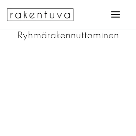
Siirry
sisältöön
Ryhmärakennuttaminen