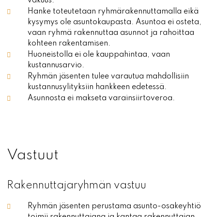
vakuus.
Hanke toteutetaan ryhmärakennuttamalla eikä
kysymys ole asuntokaupasta. Asuntoa ei osteta,
vaan ryhmä rakennuttaa asunnot ja rahoittaa
kohteen rakentamisen.
Huoneistolla ei ole kauppahintaa, vaan
kustannusarvio.
Ryhmän jäsenten tulee varautua mahdollisiin
kustannusylityksiin hankkeen edetessä.
Asunnosta ei makseta varainsiirtoveroa.
Vastuut
Rakennuttajaryhmän vastuu
Ryhmän jäsenten perustama asunto-osakeyhtiö
toimii rakennuttajana ja kantaa rakennuttajan