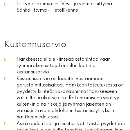
Liittymäsopimukset: Vesi- ja viemäriliittymä •
Sähköliittymä • Tietoliikenne
Kustannusarvio
Hankkeessa ei ole kiinteää ostohintaa vaan
ryhmärakennuttajakonsultin laatima
kustannusarvio.
Kustannusarvio on laadittu vastaamaan
perustoimitussisältöä. Hankkeen toteutuksesta on
pyydetty kiinteät kokonaishinnat hankkeeseen
valituilta urakoitsijoilta. Rakentamiseen sisältyy
kuitenkin aina riskejä ja ryhmän jäsenten on
varauduttava mahdollisiin kustannusylityksiin
hankkeen edetessä.
Asiakkaiden lisä- ja muutostyöt: töistä pyydetään