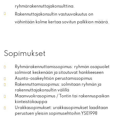
ryhmärakennuttajakonsulttina.
Rakennuttajakonsultin vastuuvakuutus on
vähintään kolme kertaa sovitun palkkion määrä.
Sopimukset
Ryhmärakennuttamissopimus: ryhmän osapuolet
solmivat keskenään ja sitoutuvat hankkeeseen
Asunto-osakeyhtiön perustamissopimus
Rakennuttamissopimus: solmitaan ryhmän ja
rakennuttajakonsultin välillä
Maanvuokrasopimus / Tontin tai rakennuspaikan
kiinteistökauppa
Urakkasopimukset: urakkasopimukset laaditaan
perustuen yleisiin sopimusehtoihin YSE1998