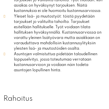
tarjoukset jo valituilta tahoilta. Työt tilataan, kun
asiakas on hyväksynyt tarjouksen. Näitä
kustannuksia ei ole huomioitu kustannusarviossa.
Yleiset lisä- ja muutostyöt: töistä pyydetään
tarjoukset jo valituilta tahoilta. Tarjoukset
esitellään hallitukselle. Työt voidaan tilata
hallituksen hyväksynnällä. Kustannusarviossa on
varattu yleinen lisätyövara mutta asiakkaan on
varauduttava mahdollisiin kustannusylityksiin
yleisten lisä- ja muutostöiden osalta.
Asuntojen valmistuttua pidetään taloudellinen
loppuselvitys, jossa toteutumaa verrataan
kustannusarvioon ja voidaan näin todeta
asuntojen lopullinen hinta.
Rahoitus