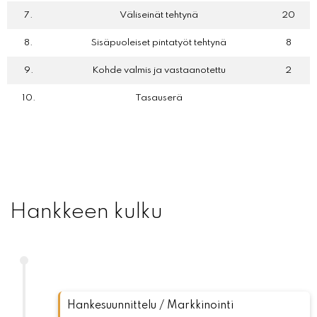
7.
Väliseinät tehtynä
20
8.
Sisäpuoleiset pintatyöt tehtynä
8
9.
Kohde valmis ja vastaanotettu
2
10.
Tasauserä
Hankkeen kulku
Hankesuunnittelu / Markkinointi