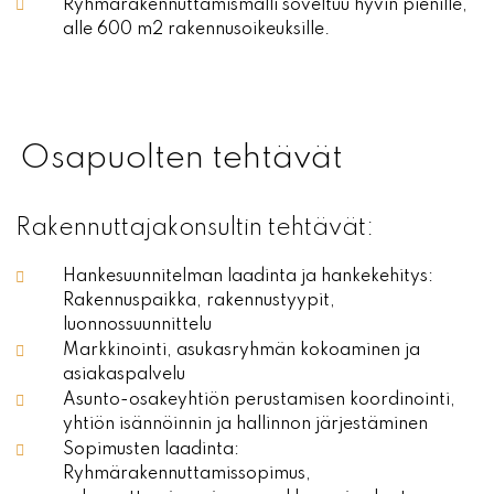
Ryhmärakennuttamismalli soveltuu hyvin pienille,
alle 600 m2 rakennusoikeuksille.
Osapuolten tehtävät
Rakennuttajakonsultin tehtävät: ​
Hankesuunnitelman laadinta ja hankekehitys:
Rakennuspaikka, rakennustyypit,
luonnossuunnittelu
Markkinointi, asukasryhmän kokoaminen ja
asiakaspalvelu
Asunto-osakeyhtiön perustamisen koordinointi,
yhtiön isännöinnin ja hallinnon järjestäminen
Sopimusten laadinta:
Ryhmärakennuttamissopimus,