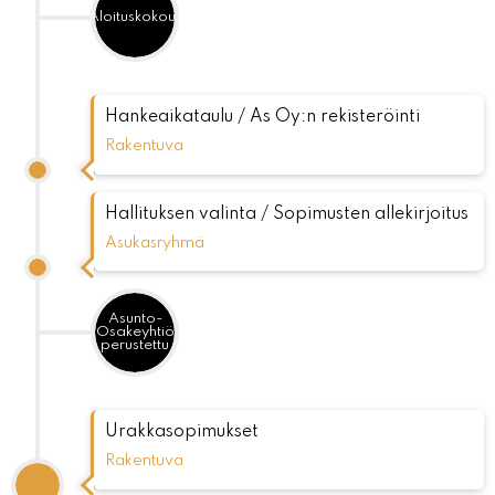
Aloituskokous
Hankeaikataulu / As Oy:n rekisteröinti
Rakentuva
Hallituksen valinta / Sopimusten allekirjoitus
Asukasryhmä
Asunto-
Osakeyhtiö
perustettu
Urakkasopimukset
Rakentuva