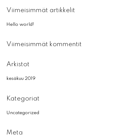
a
Viimeisimmät artikkelit
r
c
Hello world!
h
f
Viimeisimmät kommentit
o
r
:
Arkistot
kesäkuu 2019
Kategoriat
Uncategorized
Meta