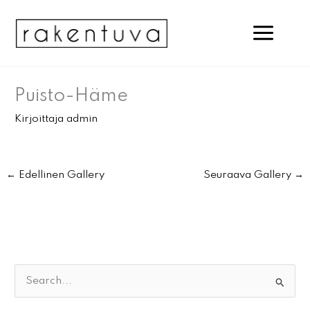
Siirry
sisältöön
Puisto-Häme
Kirjoittaja
admin
←
Edellinen Gallery
Seuraava Gallery
→
S
e